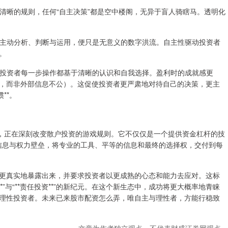
息和清晰的规则，任何“自主决策”都是空中楼阁，无异于盲人骑瞎马。透明化
资者的主动分析、判断与运用，便只是无意义的数字洪流。自主性驱动投资者
。
架下，投资者每一步操作都基于清晰的认识和自我选择。盈利时的成就感更
，而非外部信息不公）。这促使投资者更严肃地对待自己的决策，更主
**。
念，正在深刻改变散户投资的游戏规则。它不仅仅是一个提供资金杠杆的技
的信息与权力壁垒，将专业的工具、平等的信息和最终的选择权，交付到每
更真实地暴露出来，并要求投资者以更成熟的心态和能力去应对。这标
*”与“**责任投资**”的新纪元。在这个新生态中，成功将更大概率地青睐
理性投资者。未来已来股市配资怎么弄，唯自主与理性者，方能行稳致