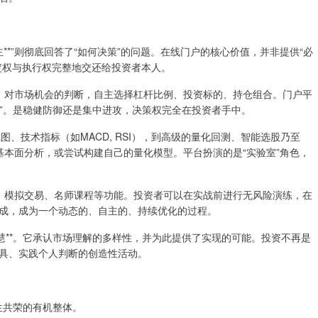
自主**”则彻底回答了“如何决策”的问题。在线门户的核心价值，并非提供“必
定权与执行权完整地交还给投资者本人。
偏好、对市场机会的判断，自主选择杠杆比例、投资标的、持仓组合。门户平
案”。是稳健防御还是集中进攻，决策权完全在投资者手中。
线图、技术指标（如MACD, RSI），到高级的量化回测、智能选股乃至
基本面分析，或尝试构建自己的量化模型。平台扮演的是“实验室”角色，
交流、模拟交易、名师课程等功能。投资者可以在实战前进行无风险演练，在
成，成为一个动态的、自主的、持续优化的过程。
慧**。它承认市场理解的多样性，并为此提供了实现的可能。投资不再是
具、实践个人判断的创造性活动。
生共荣的有机整体。