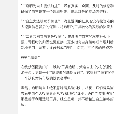
* **透明为自主提供前提**：没有真实、全面、及时的信
确保了自主是在一个规则明确、信息对等的赛场内进行。
* **自主为透明赋予价值**：海量透明的信息若没有投
去挖掘信息背后的逻辑，将透明的工具转化为实际的决策力
* **二者共同导向责任投资**：在透明与自主的双重框
强，亏损时的归因也更直接（更多指向自身策略或市场判断
动地学习、调整，逐步形成**理性、负责、可持续的投资习惯
### **结语**
在线炒股配资门户，以其“工具透明，策略自主”的核心理
术平台，更是一个**赋能型的基础设施**。它拆解了旧有
一个认真对待市场的投资者手中。
当然，透明与自主绝不意味着风险消失。相反，它们将风险
志着中国个人投资者正从“投机博弈”阶段，迈向“**专业决策*
那些善于利用透明工具、独立思考、并不断精进自主策略的
远。