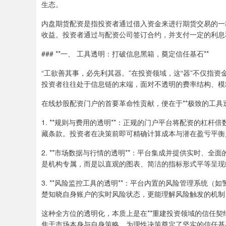
生态。
内盘期货配资是指投资者通过借入资金来进行期货交易的一
收益。投资者通过与配资公司签订合约，并支付一定的利息
### **一、 工具透明：打破信息黑箱，奠定信任基石**
“工欲善其事，必先利其器。”在投资领域，这“器”不仅指
投资者往往处于信息链的末端，面对不透明的费率结构、模
在线炒股配资门户的首要革命性贡献，便在于**极致的工具透
1. **规则与费用的透明**：正规的门户平台将配资的杠
藏条款。投资者在决策前即可精确计算成本与潜在盈亏平衡
2. **市场数据与行情的透明**：平台集成并提供实时、
是机构专属，而是以直观的图表、简洁的指标形式平等呈现
3. **风险监控工具的透明**：平台内置的风险管理系统
楚知晓自身账户的实时风险状态，更能理解风险触发的机制
这种全方位的透明化，本质上是在**重建投资领域的信任契
焦于市场本身与自身策略，为理性决策奠定了坚实的信任基