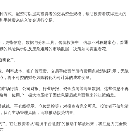
种方式。配资可以提高投资者的交易资金规模，帮助投资者获得更大的
和手续费来借入资金进行交易。
资金，更指信息、数据与分析工具。传统投资中，信息不对称是常态，普通
糊的风险揭示以及庞杂难辨的市场数据，决策如同雾里看花。
明化**。
杆倍数、利率成本、账户管理费、交易手续费等所有费用条款清晰列示，无隐
点，将不可控的财务风险转化为可计算的成本变量。
全面的市场行情、公司财报、行业研报、资金流向等海量数据。这些信息不再
给每一位用户，极大地压缩了因信息滞后或片面带来的决策偏差。
（如警戒线、平仓线提示、仓位监控等）对投资者完全可见。投资者不仅能清
，从而主动管理风险，而非被动接受结果。
约**。它让投资者从“猜测平台意图”的被动中解放出来，将注意力完全聚
石。