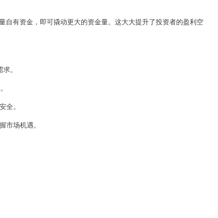
少量自有资金，即可撬动更大的资金量。这大大提升了投资者的盈利空
需求。
益。
金安全。
把握市场机遇。