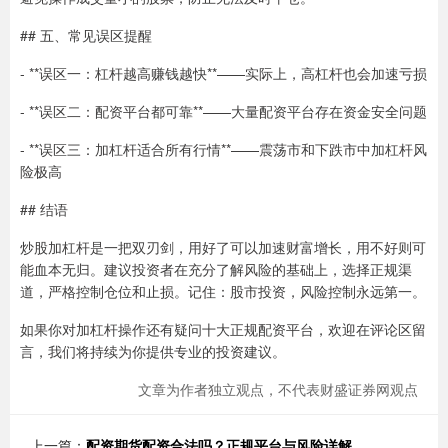
## 五、常见误区提醒
- **误区一：杠杆越高赚钱越快**——实际上，高杠杆也会加速亏损
- **误区二：配资平台都可靠**——大量配资平台存在资金安全问题
- **误区三：加杠杆适合所有行情**——震荡市和下跌市中加杠杆风
险极高
## 结语
炒股加杠杆是一把双刃剑，用好了可以加速财富增长，用不好则可
能血本无归。建议投资者在充分了解风险的基础上，选择正规渠
道，严格控制仓位和止损。记住：股市投资，风险控制永远第一。
如果你对加杠杆操作还有疑问十大正规配资平台，欢迎在评论区留
言，我们将持续为你提供专业的投资建议。
文章为作者独立观点，不代表财盛证券网观点
上一篇：
配资期货配资合法吗？正规平台与风险详解